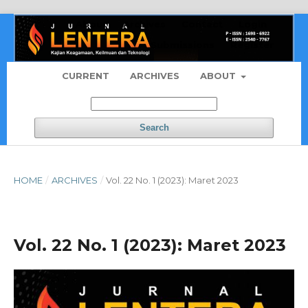
About
Archives
Contact
Login
Submissions
Register
CURRENT
ARCHIVES
ABOUT
Search
HOME
/
ARCHIVES
/
Vol. 22 No. 1 (2023): Maret 2023
Vol. 22 No. 1 (2023): Maret 2023