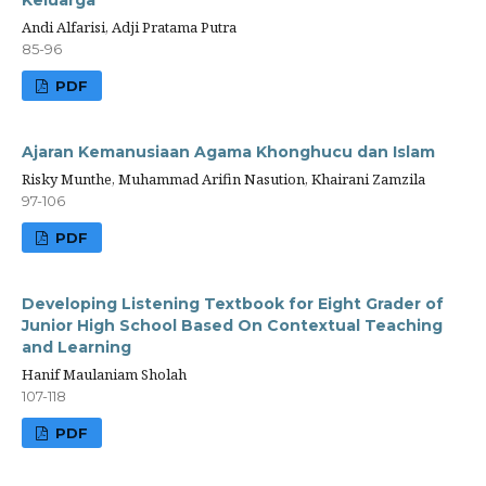
Keluarga
Andi Alfarisi, Adji Pratama Putra
85-96
PDF
Ajaran Kemanusiaan Agama Khonghucu dan Islam
Risky Munthe, Muhammad Arifin Nasution, Khairani Zamzila
97-106
PDF
Developing Listening Textbook for Eight Grader of
Junior High School Based On Contextual Teaching
and Learning
Hanif Maulaniam Sholah
107-118
PDF